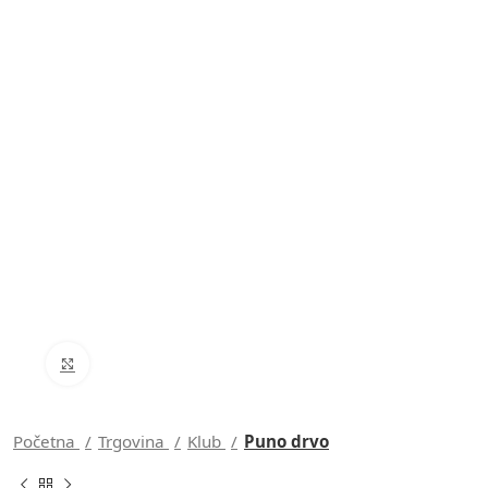
Click to enlarge
Početna
Trgovina
Klub
Puno drvo