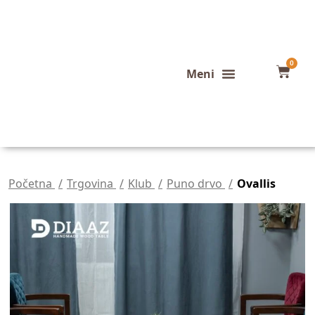
0
Konfigurator stola
Završeni projekti
Početna
Trgovina
Klub
Puno drvo
Ovallis