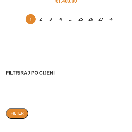
€
1,400.00
1
2
3
4
…
25
26
27
→
FILTRIRAJ PO CIJENI
FILTER