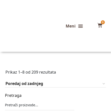
0
Konfigurator stola
Završeni projekti
Prikaz 1–8 od 209 rezultata
Pretraga