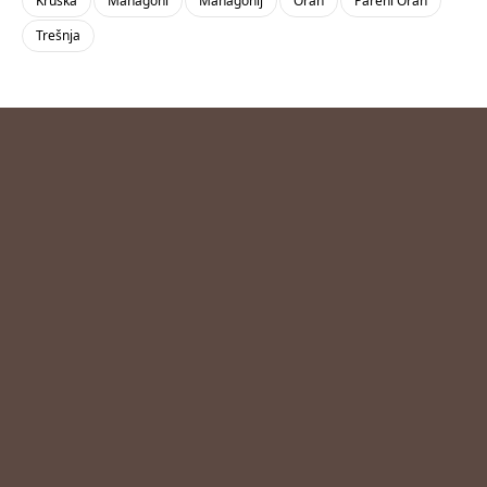
Kruška
Mahagoni
Mahagonij
Orah
Pareni Orah
Trešnja