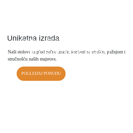
Unikatna izrada
Ručno rađeni stolovi
100% ručna izrada. Proizvodi
od čistog punog drveta i
Naši stolovi su plod ručne izrade, kreirani sa strašću, pažnjom i
epoxy smole
stručnošću naših majstora.
POGLEDAJ PONUDU
KONTAKTIRAJTE NAS