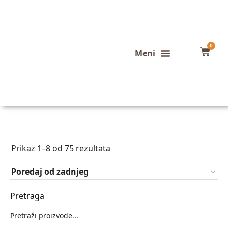
0
Konfigurator stola
Završeni projekti
Prikaz 1–8 od 75 rezultata
Pretraga