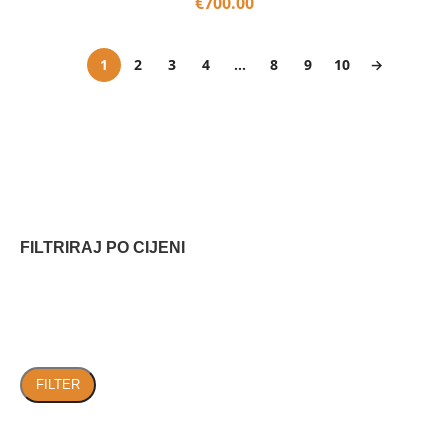
€
700.00
1
2
3
4
…
8
9
10
→
FILTRIRAJ PO CIJENI
FILTER