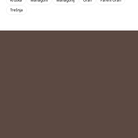
Kruška
Mahagoni
Mahagonij
Orah
Pareni Orah
Trešnja