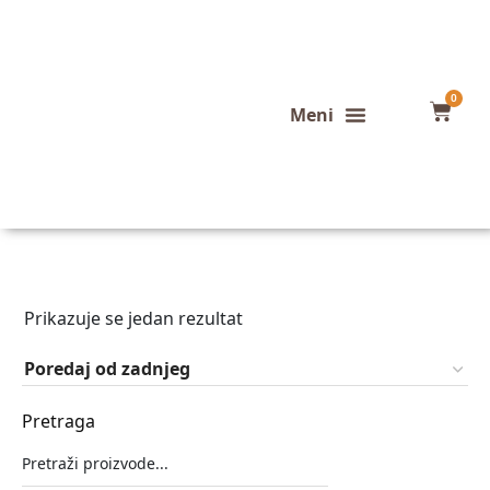
0
Konfigurator stola
Završeni projekti
Prikazuje se jedan rezultat
Pretraga