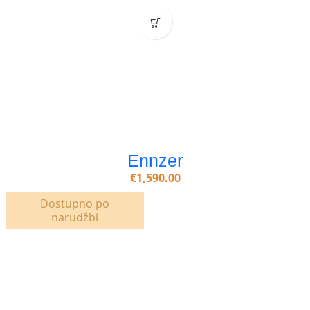
Ennzer
€
1,590.00
Dostupno po
narudžbi