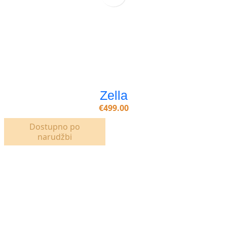
Zella
€
499.00
Dostupno po
narudžbi