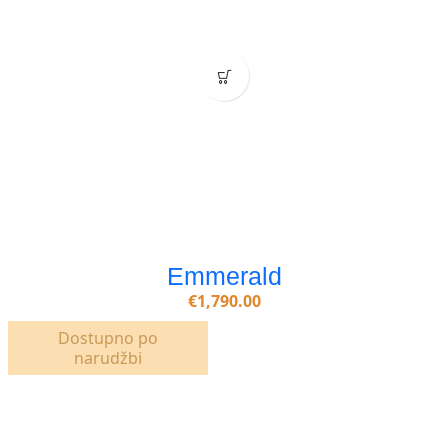
Emmerald
€
1,790.00
Dostupno po
narudžbi