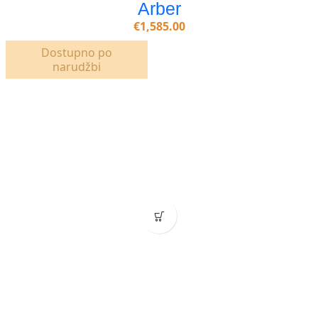
Arber
€
1,585.00
Dostupno po
narudžbi