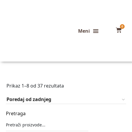
0
Konfigurator stola
Završeni projekti
Prikaz 1–8 od 37 rezultata
Pretraga