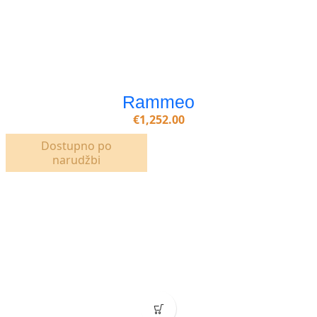
Rammeo
€
1,252.00
Dostupno po
narudžbi