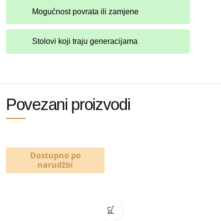
Mogućnost povrata ili zamjene
Stolovi koji traju generacijama
Povezani proizvodi
Dostupno po
narudžbi