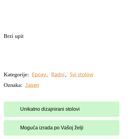
Brzi upit
Epoxy
,
Radni
,
Svi stolovi
Kategorije:
Oznaka:
Jasen
Unikatno dizajnirani stolovi
Moguća izrada po Vašoj želji