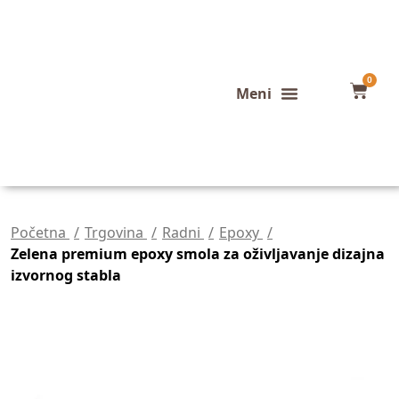
0
Konfigurator stola
Završeni projekti
Početna
Trgovina
Radni
Epoxy
Zelena premium epoxy smola za oživljavanje dizajna
izvornog stabla