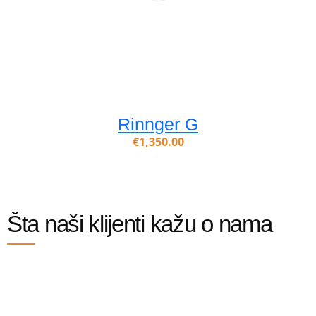
Rinnger G
€
1,350.00
Šta naši klijenti kažu o nama