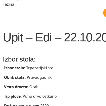
Težina
Upit – Edi – 22.10.2
Izbor stola:
Izbor stola:
Trpezarijski sto
Oblik stola:
Pravougaonik
Vrsta drveta:
Orah
Tip ploče:
Puno drvo četkano
Dužina stola u cm:
2500