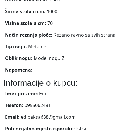
Širina stola u cm:
1000
Visina stola u cm:
70
Način rezanja ploče:
Rezano ravno sa svih strana
Tip nogu:
Metalne
Oblik nogu:
Model nogu Z
Napomena:
Informacije o kupcu:
Ime i prezime:
Edi
Telefon:
0955062481
Email:
edibaksa688@gmail.com
Potencijalno mjesto isporuke:
Istra