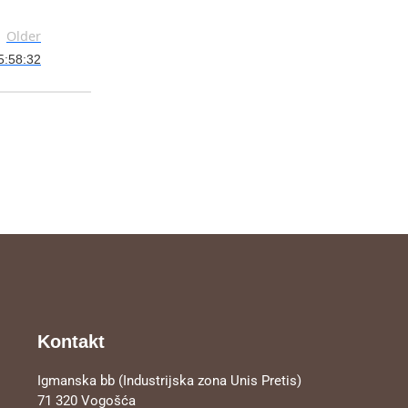
Older
05:58:32
Kontakt
Igmanska bb (Industrijska zona Unis Pretis)
71 320 Vogošća