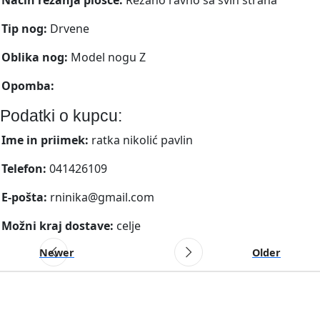
Tip nog:
Drvene
Oblika nog:
Model nogu Z
Opomba:
Podatki o kupcu:
Ime in priimek:
ratka nikolić pavlin
Telefon:
041426109
E-pošta:
rninika@gmail.com
Možni kraj dostave:
celje
Newer
Older