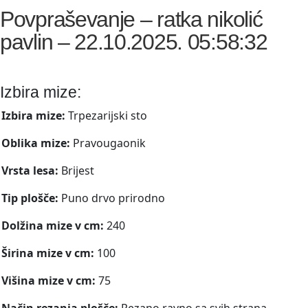
Povpraševanje – ratka nikolić
pavlin – 22.10.2025. 05:58:32
Izbira mize:
Izbira mize:
Trpezarijski sto
Oblika mize:
Pravougaonik
Vrsta lesa:
Brijest
Tip plošče:
Puno drvo prirodno
Dolžina mize v cm:
240
Širina mize v cm:
100
Višina mize v cm:
75
Način rezanja plošče:
Rezano ravno sa svih strana