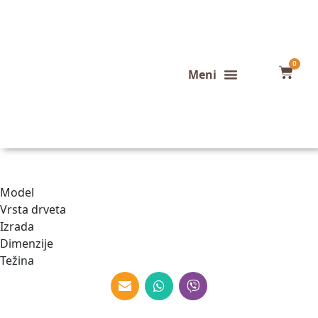
0
Konfigurator stola
Završeni projekti
Model
Vrsta drveta
Izrada
Dimenzije
Težina