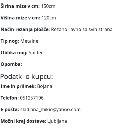
Širina mize v cm:
150cm
Višina mize v cm:
120cm
Način rezanja plošče:
Rezano ravno sa svih strana
Tip nog:
Metalne
Oblika nog:
Spider
Opomba:
Podatki o kupcu:
Ime in priimek:
Bojana
Telefon:
051257196
E-pošta:
sladjana_mikic@yahoo.com
Možni kraj dostave:
Ljubljana