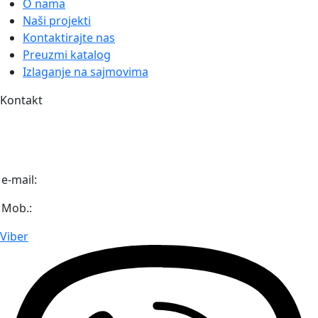
O nama
Naši projekti
Kontaktirajte nas
Preuzmi katalog
Izlaganje na sajmovima
Kontakt
Igmanska bb (Industrijska zona Unis Pretis)
71 320 Vogošća
Bosna i Hercegovina
e-mail:
info@diaaz.ba
Mob.:
+387 62 718 000
Viber