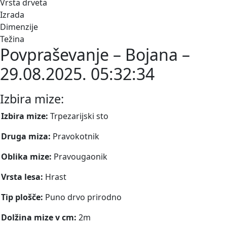
Vrsta drveta
Izrada
Dimenzije
Težina
Povpraševanje – Bojana –
29.08.2025. 05:32:34
Izbira mize:
Izbira mize:
Trpezarijski sto
Druga miza:
Pravokotnik
Oblika mize:
Pravougaonik
Vrsta lesa:
Hrast
Tip plošče:
Puno drvo prirodno
Dolžina mize v cm:
2m