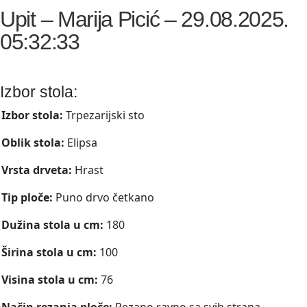
Upit – Marija Picić – 29.08.2025.
05:32:33
Izbor stola:
Izbor stola:
Trpezarijski sto
Oblik stola:
Elipsa
Vrsta drveta:
Hrast
Tip ploče:
Puno drvo četkano
Dužina stola u cm:
180
Širina stola u cm:
100
Visina stola u cm:
76
Način rezanja ploče:
Rezano ravno sa svih strana