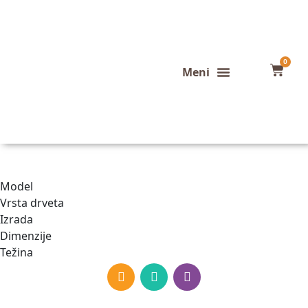
0
Konfigurator stola
Završeni projekti
Model
Vrsta drveta
Izrada
Dimenzije
Težina