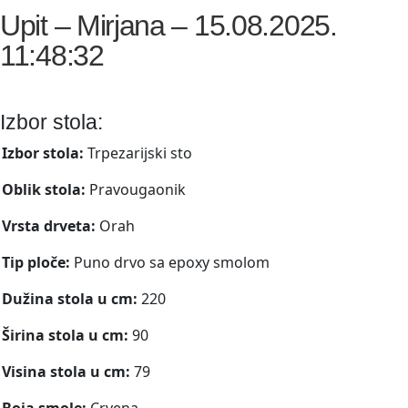
Upit – Mirjana – 15.08.2025.
11:48:32
Izbor stola:
Izbor stola:
Trpezarijski sto
Oblik stola:
Pravougaonik
Vrsta drveta:
Orah
Tip ploče:
Puno drvo sa epoxy smolom
Dužina stola u cm:
220
Širina stola u cm:
90
Visina stola u cm:
79
Boja smole:
Crvena