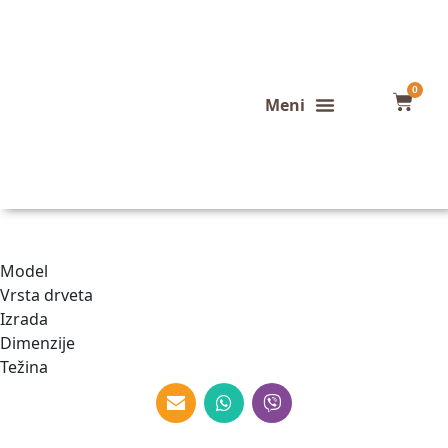
0
Konfigurator stola
Završeni projekti
Model
Vrsta drveta
Izrada
Dimenzije
Težina