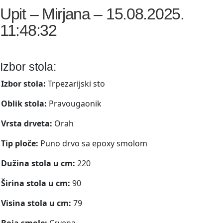
Upit – Mirjana – 15.08.2025.
11:48:32
Izbor stola:
Izbor stola:
Trpezarijski sto
Oblik stola:
Pravougaonik
Vrsta drveta:
Orah
Tip ploče:
Puno drvo sa epoxy smolom
Dužina stola u cm:
220
Širina stola u cm:
90
Visina stola u cm:
79
Boja smole:
Crvena