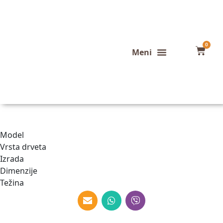
0
Konfigurator stola
Završeni projekti
Model
Vrsta drveta
Izrada
Dimenzije
Težina