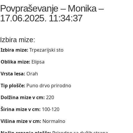
Povpraševanje – Monika –
17.06.2025. 11:34:37
Izbira mize:
Izbira mize:
Trpezarijski sto
Oblika mize:
Elipsa
Vrsta lesa:
Orah
Tip plošče:
Puno drvo prirodno
Dolžina mize v cm:
220
Širina mize v cm:
100-120
Višina mize v cm:
Normalno
Način rezanja plošče:
Prirodno sa dužih strana