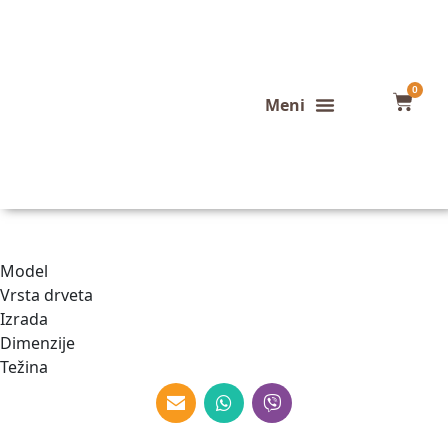
0
Konfigurator stola
Završeni projekti
Model
Vrsta drveta
Izrada
Dimenzije
Težina