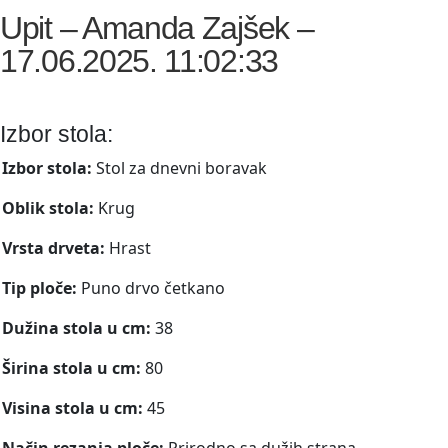
Upit – Amanda Zajšek –
17.06.2025. 11:02:33
Izbor stola:
Izbor stola:
Stol za dnevni boravak
Oblik stola:
Krug
Vrsta drveta:
Hrast
Tip ploče:
Puno drvo četkano
Dužina stola u cm:
38
Širina stola u cm:
80
Visina stola u cm:
45
Način rezanja ploče:
Prirodno sa dužih strana