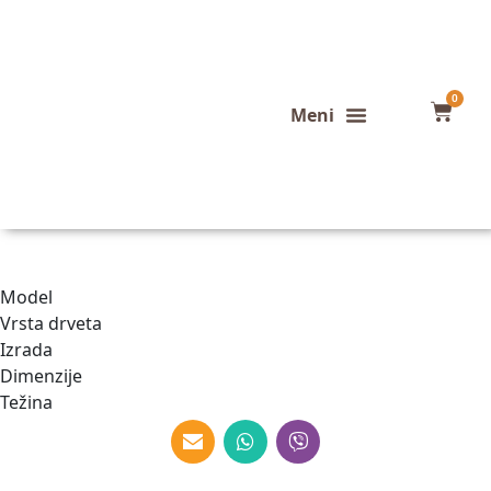
0
Konfigurator stola
Završeni projekti
Model
Vrsta drveta
Izrada
Dimenzije
Težina