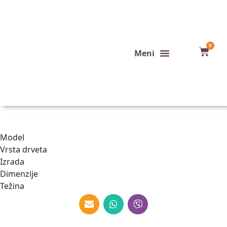
0
Konfigurator stola
Završeni projekti
Model
Vrsta drveta
Izrada
Dimenzije
Težina