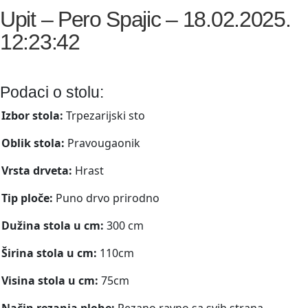
Upit – Pero Spajic – 18.02.2025.
12:23:42
Podaci o stolu:
Izbor stola:
Trpezarijski sto
Oblik stola:
Pravougaonik
Vrsta drveta:
Hrast
Tip ploče:
Puno drvo prirodno
Dužina stola u cm:
300 cm
Širina stola u cm:
110cm
Visina stola u cm:
75cm
Način rezanja plohe:
Rezano ravno sa svih strana