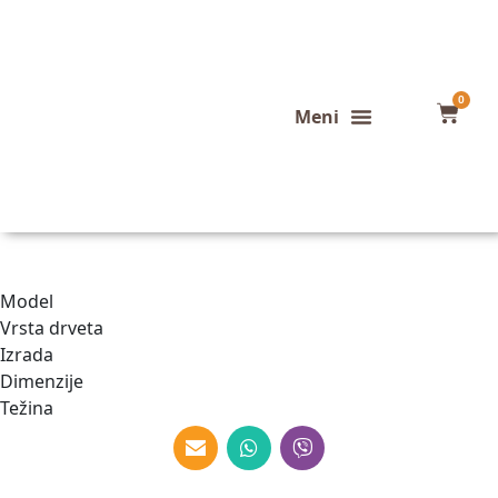
0
Konfigurator stola
Završeni projekti
Model
Vrsta drveta
Izrada
Dimenzije
Težina