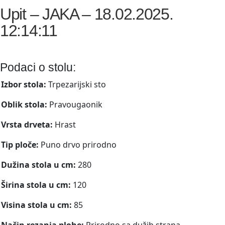
Upit – JAKA – 18.02.2025.
12:14:11
Podaci o stolu:
Izbor stola:
Trpezarijski sto
Oblik stola:
Pravougaonik
Vrsta drveta:
Hrast
Tip ploče:
Puno drvo prirodno
Dužina stola u cm:
280
Širina stola u cm:
120
Visina stola u cm:
85
Način rezanja plohe:
Prirodno sa dužih strana