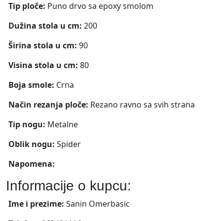
Tip ploče:
Puno drvo sa epoxy smolom
Dužina stola u cm:
200
Širina stola u cm:
90
Visina stola u cm:
80
Boja smole:
Crna
Način rezanja ploče:
Rezano ravno sa svih strana
Tip nogu:
Metalne
Oblik nogu:
Spider
Napomena:
Informacije o kupcu:
Ime i prezime:
Sanin Omerbasic