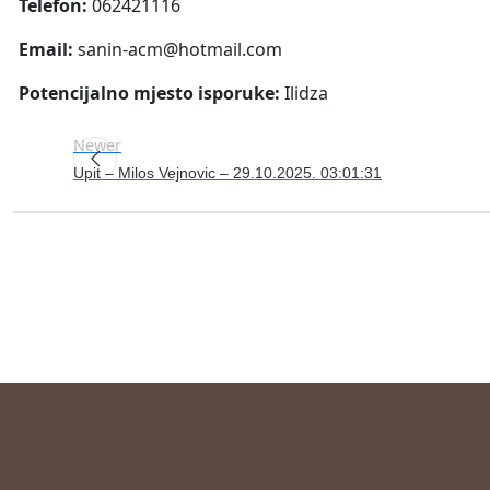
Telefon:
062421116
Email:
sanin-acm@hotmail.com
Potencijalno mjesto isporuke:
Ilidza
Newer
Upit – Milos Vejnovic – 29.10.2025. 03:01:31