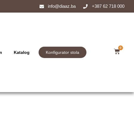
info@diaaz.ba
+387 62 718 000
0
m
Katalog
Konfigurator stola