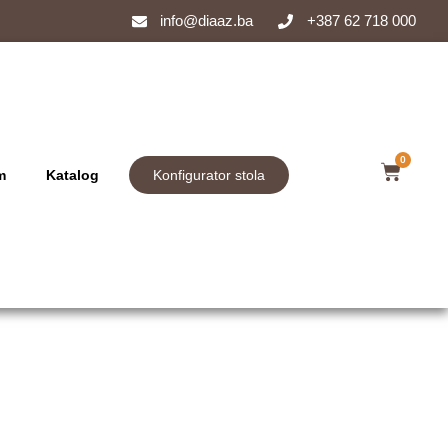
info@diaaz.ba
+387 62 718 000
0
m
Katalog
Konfigurator stola