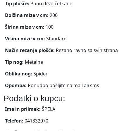
Tip plošče:
Puno drvo četkano
Dolžina mize v cm:
200
Širina mize v cm:
100
Višina mize v cm:
Standard
Način rezanja plošče:
Rezano ravno sa svih strana
Tip nog:
Metalne
Oblika nog:
Spider
Opomba:
Ponudbo pošljite na mail ali sms
Podatki o kupcu:
Ime in priimek:
ŠPELA
Telefon:
041332070