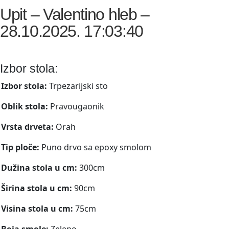
Upit – Valentino hleb –
28.10.2025. 17:03:40
Izbor stola:
Izbor stola:
Trpezarijski sto
Oblik stola:
Pravougaonik
Vrsta drveta:
Orah
Tip ploče:
Puno drvo sa epoxy smolom
Dužina stola u cm:
300cm
Širina stola u cm:
90cm
Visina stola u cm:
75cm
Boja smole:
Zeleno