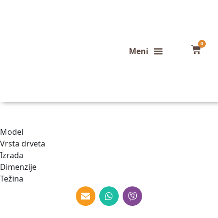
0
Konfigurator stola
Završeni projekti
Model
Vrsta drveta
Izrada
Dimenzije
Težina