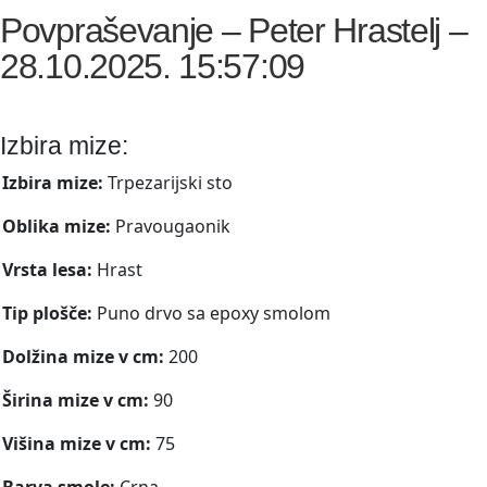
Povpraševanje – Peter Hrastelj –
28.10.2025. 15:57:09
Izbira mize:
Izbira mize:
Trpezarijski sto
Oblika mize:
Pravougaonik
Vrsta lesa:
Hrast
Tip plošče:
Puno drvo sa epoxy smolom
Dolžina mize v cm:
200
Širina mize v cm:
90
Višina mize v cm:
75
Barva smole:
Crna