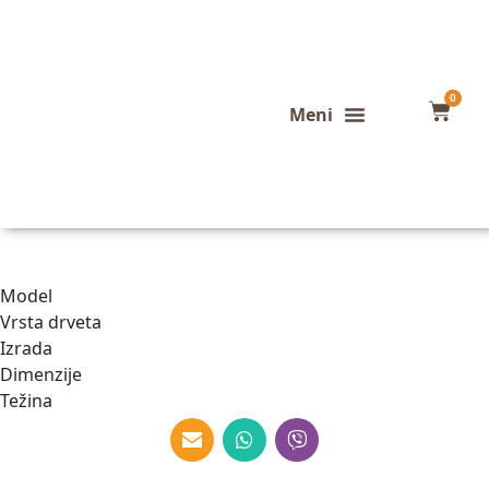
0
Konfigurator stola
Završeni projekti
Model
Vrsta drveta
Izrada
Dimenzije
Težina