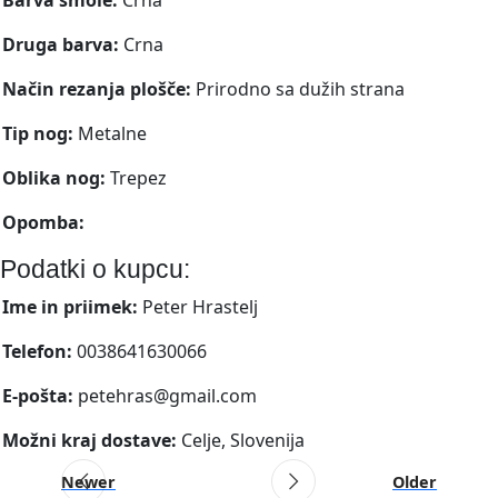
Druga barva:
Crna
Način rezanja plošče:
Prirodno sa dužih strana
Tip nog:
Metalne
Oblika nog:
Trepez
Opomba:
Podatki o kupcu:
Ime in priimek:
Peter Hrastelj
Telefon:
0038641630066
E-pošta:
petehras@gmail.com
Možni kraj dostave:
Celje, Slovenija
Newer
Older