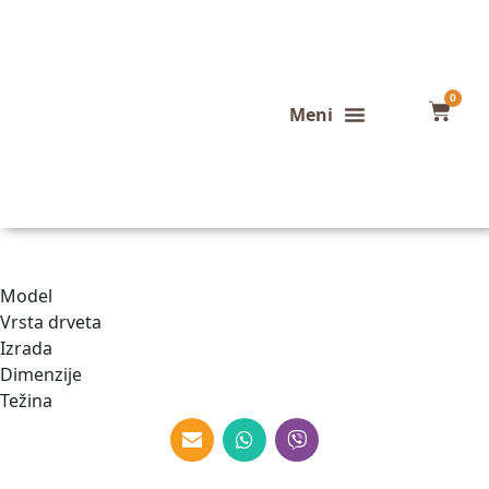
0
Konfigurator stola
Završeni projekti
Model
Vrsta drveta
Izrada
Dimenzije
Težina