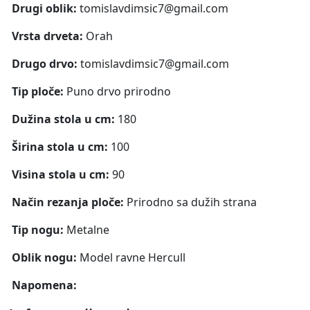
Drugi oblik:
tomislavdimsic7@gmail.com
Vrsta drveta:
Orah
Drugo drvo:
tomislavdimsic7@gmail.com
Tip ploče:
Puno drvo prirodno
Dužina stola u cm:
180
Širina stola u cm:
100
Visina stola u cm:
90
Način rezanja ploče:
Prirodno sa dužih strana
Tip nogu:
Metalne
Oblik nogu:
Model ravne Hercull
Napomena: