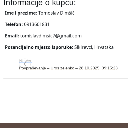
Informacije o kupcu:
Ime i prezime:
Tomoslav Dimšić
Telefon:
0913661831
Email:
tomislavdimsic7@gmail.com
Potencijalno mjesto isporuke:
Sikirevci, Hrvatska
Newer
Povpraševanje – Uros zelenko – 28.10.2025. 09:15:23