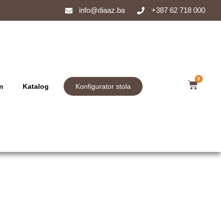
info@diaaz.ba
+387 62 718 000
0
m
Katalog
Konfigurator stola