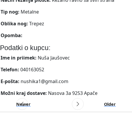
Tip nog:
Metalne
Oblika nog:
Trepez
Opomba:
Podatki o kupcu:
Ime in priimek:
Nuša Jaušovec
Telefon:
040163052
E-pošta:
nushika1@gmail.com
Možni kraj dostave:
Nasova 3a 9253 Apače
Newer
Older