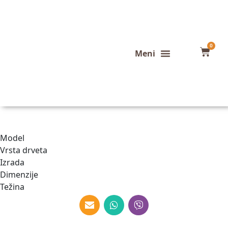
0
Konfigurator stola
Završeni projekti
Model
Vrsta drveta
Izrada
Dimenzije
Težina