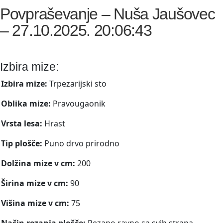
Povpraševanje – Nuša Jaušovec
– 27.10.2025. 20:06:43
Izbira mize:
Izbira mize:
Trpezarijski sto
Oblika mize:
Pravougaonik
Vrsta lesa:
Hrast
Tip plošče:
Puno drvo prirodno
Dolžina mize v cm:
200
Širina mize v cm:
90
Višina mize v cm:
75
Način rezanja plošče:
Rezano ravno sa svih strana