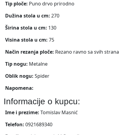
Tip ploče:
Puno drvo prirodno
Dužina stola u cm:
270
Širina stola u cm:
130
Visina stola u cm:
75
Način rezanja ploče:
Rezano ravno sa svih strana
Tip nogu:
Metalne
Oblik nogu:
Spider
Napomena:
Informacije o kupcu:
Ime i prezime:
Tomislav Masnić
Telefon:
0921689340