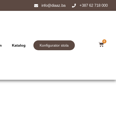
info@diaaz.ba
+387 62 718 000
0
m
Katalog
Konfigurator stola