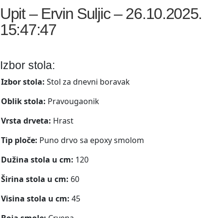
Upit – Ervin Suljic – 26.10.2025.
15:47:47
Izbor stola:
Izbor stola:
Stol za dnevni boravak
Oblik stola:
Pravougaonik
Vrsta drveta:
Hrast
Tip ploče:
Puno drvo sa epoxy smolom
Dužina stola u cm:
120
Širina stola u cm:
60
Visina stola u cm:
45
Boja smole:
Crvena