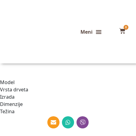
0
Konfigurator stola
Završeni projekti
Model
Vrsta drveta
Izrada
Dimenzije
Težina