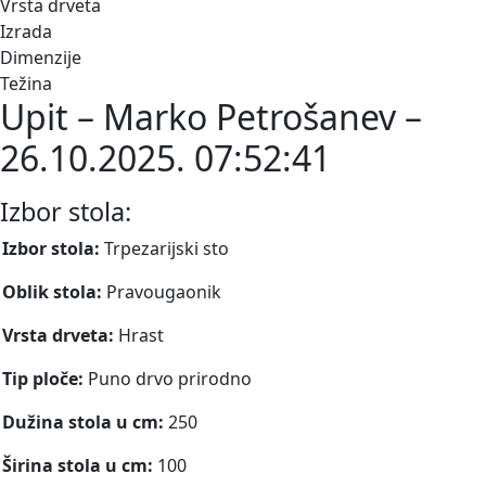
Vrsta drveta
Izrada
Dimenzije
Težina
Upit – Marko Petrošanev –
26.10.2025. 07:52:41
Izbor stola:
Izbor stola:
Trpezarijski sto
Oblik stola:
Pravougaonik
Vrsta drveta:
Hrast
Tip ploče:
Puno drvo prirodno
Dužina stola u cm:
250
Širina stola u cm:
100