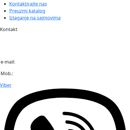
Kontaktirajte nas
Preuzmi katalog
Izlaganje na sajmovima
Kontakt
Igmanska bb (Industrijska zona Unis Pretis)
71 320 Vogošća
Bosna i Hercegovina
e-mail:
info@diaaz.ba
Mob.:
+387 62 718 000
Viber