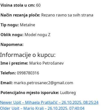
Visina stola u cm:
60
Način rezanja ploče:
Rezano ravno sa svih strana
Tip nogu:
Metalne
Oblik nogu:
Model nogu Z
Napomena:
Informacije o kupcu:
Ime i prezime:
Marko Petrošanev
Telefon:
0998780316
Email:
marko.petrosanec2@gmail.com
Potencijalno mjesto isporuke:
Ludbreg
Newer
Upit – Mihaela Pratljačić – 26.10.2025. 08:25:24
Older
Upit – Mario Kralj – 26.10.2025. 07:40:04