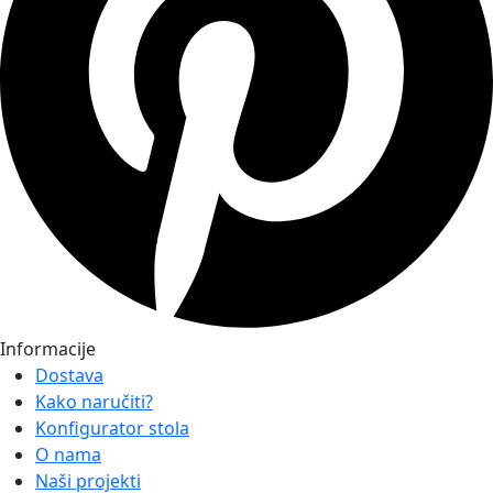
Informacije
Dostava
Kako naručiti?
Konfigurator stola
O nama
Naši projekti