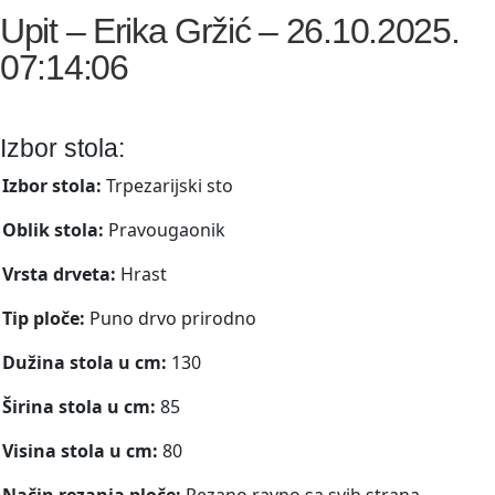
Upit – Erika Gržić – 26.10.2025.
07:14:06
Izbor stola:
Izbor stola:
Trpezarijski sto
Oblik stola:
Pravougaonik
Vrsta drveta:
Hrast
Tip ploče:
Puno drvo prirodno
Dužina stola u cm:
130
Širina stola u cm:
85
Visina stola u cm:
80
Način rezanja ploče:
Rezano ravno sa svih strana