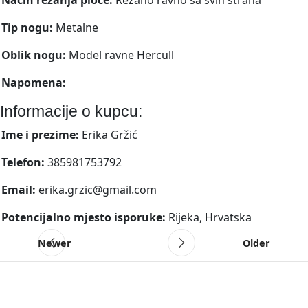
Tip nogu:
Metalne
Oblik nogu:
Model ravne Hercull
Napomena:
Informacije o kupcu:
Ime i prezime:
Erika Gržić
Telefon:
385981753792
Email:
erika.grzic@gmail.com
Potencijalno mjesto isporuke:
Rijeka, Hrvatska
Newer
Older