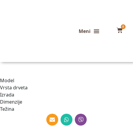
0
Konfigurator stola
Završeni projekti
Model
Vrsta drveta
Izrada
Dimenzije
Težina