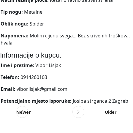
Tip nogu:
Metalne
Oblik nogu:
Spider
Napomena:
Molim cijenu svega… Bez skrivenih troškova,
hvala
Informacije o kupcu:
Ime i prezime:
Vibor Lisjak
Telefon:
0914260103
Email:
vibor.lisjak@gmail.com
Potencijalno mjesto isporuke:
Josipa strganca 2 Zagreb
Newer
Older