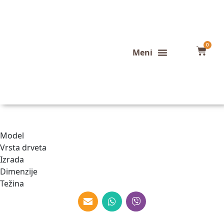
0
Konfigurator stola
Završeni projekti
Model
Vrsta drveta
Izrada
Dimenzije
Težina