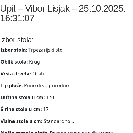
Upit – Vibor Lisjak – 25.10.2025.
16:31:07
Izbor stola:
Izbor stola:
Trpezarijski sto
Oblik stola:
Krug
Vrsta drveta:
Orah
Tip ploče:
Puno drvo prirodno
Dužina stola u cm:
170
Širina stola u cm:
17
Visina stola u cm:
Standardno…
Način rezanja ploče:
Rezano ravno sa svih strana