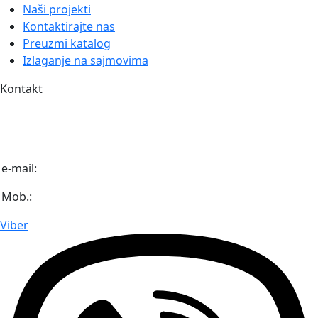
Naši projekti
Kontaktirajte nas
Preuzmi katalog
Izlaganje na sajmovima
Kontakt
Igmanska bb (Industrijska zona Unis Pretis)
71 320 Vogošća
Bosna i Hercegovina
e-mail:
info@diaaz.ba
Mob.:
+387 62 718 000
Viber