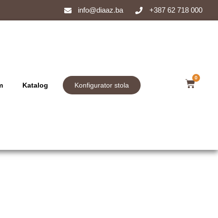
info@diaaz.ba
+387 62 718 000
0
m
Katalog
Konfigurator stola