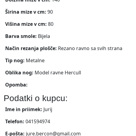
Širina mize v cm:
90
Višina mize v cm:
80
Barva smole:
Bijela
Način rezanja plošče:
Rezano ravno sa svih strana
Tip nog:
Metalne
Oblika nog:
Model ravne Hercull
Opomba:
Podatki o kupcu:
Ime in priimek:
Jurij
Telefon:
041594974
E-pošta:
jure.bercon@gmail.com