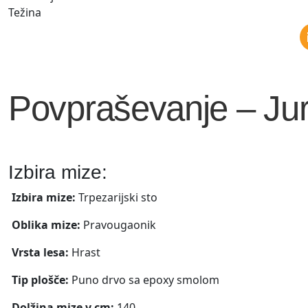
Težina
Povpraševanje – Jur
Izbira mize:
Izbira mize:
Trpezarijski sto
Oblika mize:
Pravougaonik
Vrsta lesa:
Hrast
Tip plošče:
Puno drvo sa epoxy smolom
Dolžina mize v cm:
140