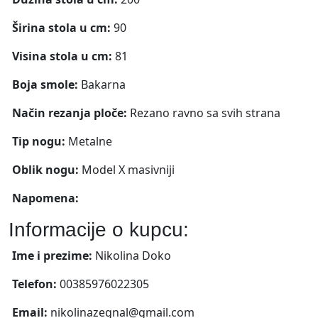
Širina stola u cm:
90
Visina stola u cm:
81
Boja smole:
Bakarna
Način rezanja ploče:
Rezano ravno sa svih strana
Tip nogu:
Metalne
Oblik nogu:
Model X masivniji
Napomena:
Informacije o kupcu:
Ime i prezime:
Nikolina Doko
Telefon:
00385976022305
Email:
nikolinazegnal@gmail.com