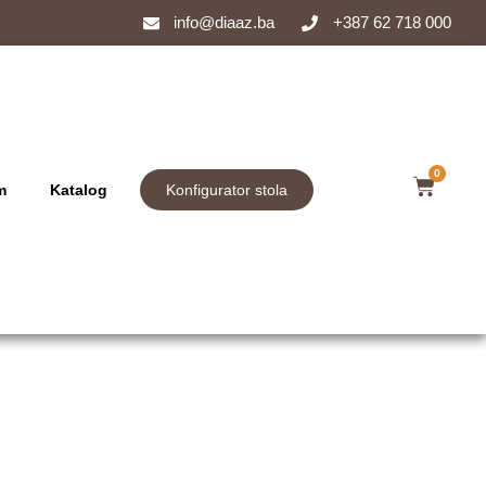
info@diaaz.ba
+387 62 718 000
0
m
Katalog
Konfigurator stola