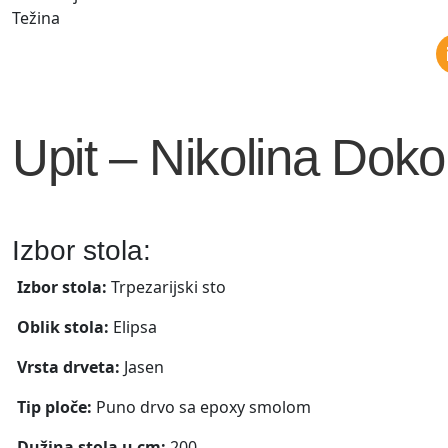
Težina
Upit – Nikolina Doko
Izbor stola:
Izbor stola:
Trpezarijski sto
Oblik stola:
Elipsa
Vrsta drveta:
Jasen
Tip ploče:
Puno drvo sa epoxy smolom
Dužina stola u cm:
200