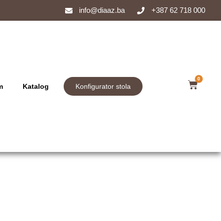
info@diaaz.ba
+387 62 718 000
0
m
Katalog
Konfigurator stola