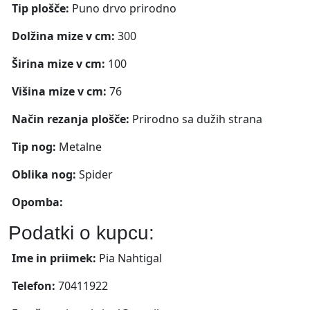
Tip plošče:
Puno drvo prirodno
Dolžina mize v cm:
300
Širina mize v cm:
100
Višina mize v cm:
76
Način rezanja plošče:
Prirodno sa dužih strana
Tip nog:
Metalne
Oblika nog:
Spider
Opomba:
Podatki o kupcu:
Ime in priimek:
Pia Nahtigal
Telefon:
70411922