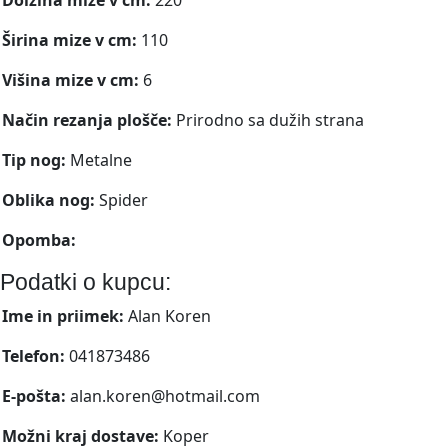
Širina mize v cm:
110
Višina mize v cm:
6
Način rezanja plošče:
Prirodno sa dužih strana
Tip nog:
Metalne
Oblika nog:
Spider
Opomba:
Podatki o kupcu:
Ime in priimek:
Alan Koren
Telefon:
041873486
E-pošta:
alan.koren@hotmail.com
Možni kraj dostave:
Koper