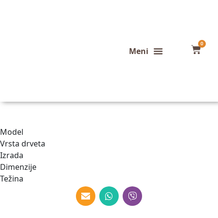
0
Konfigurator stola
Završeni projekti
Model
Vrsta drveta
Izrada
Dimenzije
Težina