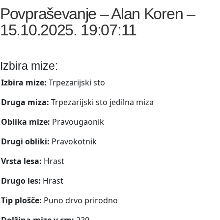
Povpraševanje – Alan Koren –
15.10.2025. 19:07:11
Izbira mize:
Izbira mize:
Trpezarijski sto
Druga miza:
Trpezarijski sto jedilna miza
Oblika mize:
Pravougaonik
Drugi obliki:
Pravokotnik
Vrsta lesa:
Hrast
Drugo les:
Hrast
Tip plošče:
Puno drvo prirodno
Dolžina mize v cm:
220