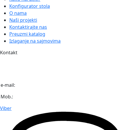
Konfigurator stola
O nama
Naši projekti
Kontaktirajte nas
Preuzmi katalog
Izlaganje na sajmovima
Kontakt
Igmanska bb (Industrijska zona Unis Pretis)
71 320 Vogošća
Bosna i Hercegovina
e-mail:
info@diaaz.ba
Mob.:
+387 62 718 000
Viber