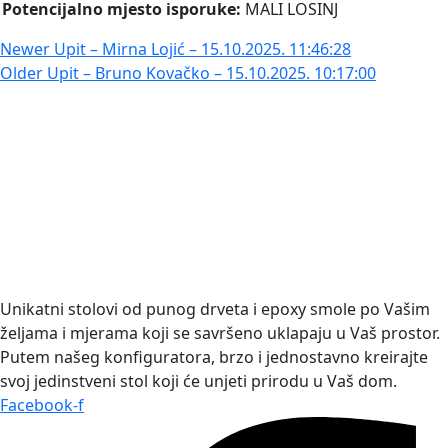
Potencijalno mjesto isporuke:
MALI LOSINJ
Newer
Upit – Mirna Lojić – 15.10.2025. 11:46:28
Older
Upit – Bruno Kovačko – 15.10.2025. 10:17:00
Unikatni stolovi od punog drveta i epoxy smole po Vašim
željama i mjerama koji se savršeno uklapaju u Vaš prostor.
Putem našeg konfiguratora, brzo i jednostavno kreirajte
svoj jedinstveni stol koji će unjeti prirodu u Vaš dom.
Facebook-f