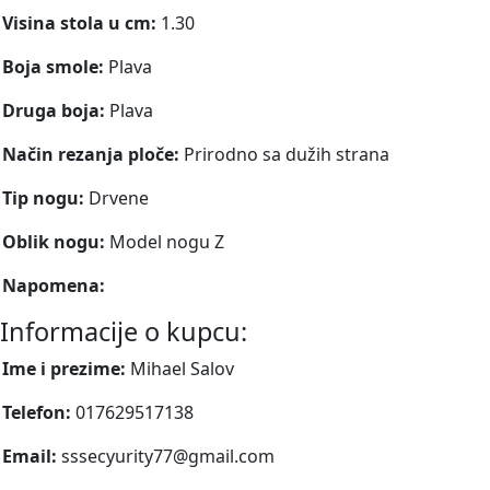
Visina stola u cm:
1.30
Boja smole:
Plava
Druga boja:
Plava
Način rezanja ploče:
Prirodno sa dužih strana
Tip nogu:
Drvene
Oblik nogu:
Model nogu Z
Napomena:
Informacije o kupcu:
Ime i prezime:
Mihael Salov
Telefon:
017629517138
Email:
sssecyurity77@gmail.com