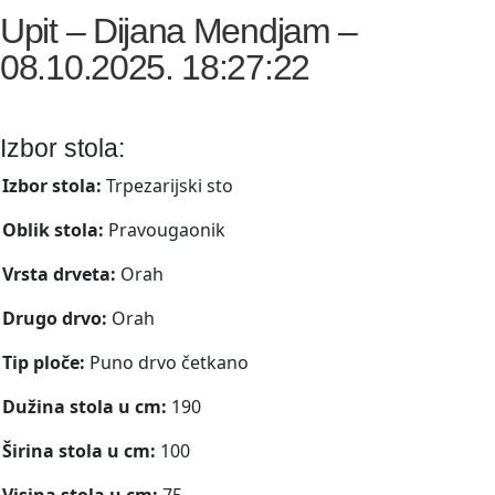
Upit – Dijana Mendjam –
08.10.2025. 18:27:22
Izbor stola:
Izbor stola:
Trpezarijski sto
Oblik stola:
Pravougaonik
Vrsta drveta:
Orah
Drugo drvo:
Orah
Tip ploče:
Puno drvo četkano
Dužina stola u cm:
190
Širina stola u cm:
100
Visina stola u cm:
75