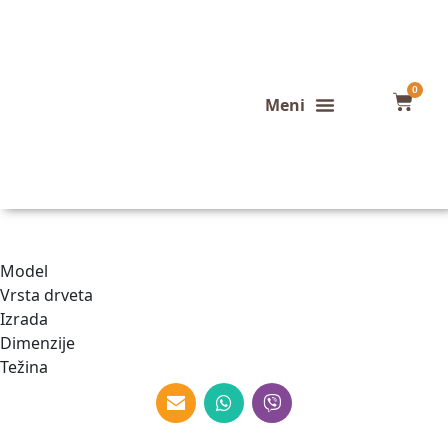
0
Konfigurator stola
Završeni projekti
Model
Vrsta drveta
Izrada
Dimenzije
Težina