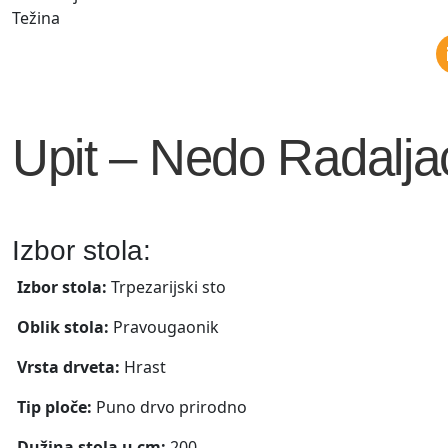
Težina
Upit – Nedo Radalja
Izbor stola:
Izbor stola:
Trpezarijski sto
Oblik stola:
Pravougaonik
Vrsta drveta:
Hrast
Tip ploče:
Puno drvo prirodno
Dužina stola u cm:
200