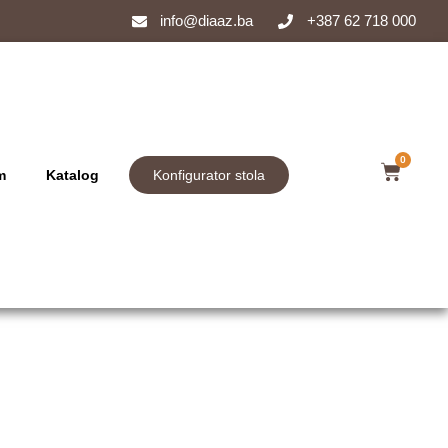
info@diaaz.ba
+387 62 718 000
0
m
Katalog
Konfigurator stola