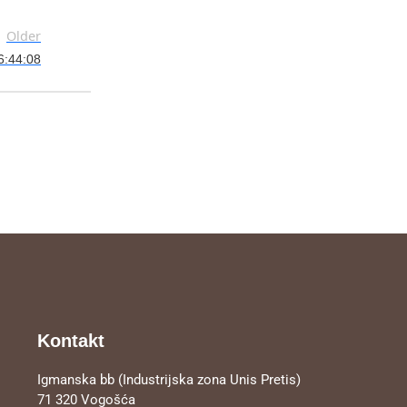
Older
6:44:08
Kontakt
Igmanska bb (Industrijska zona Unis Pretis)
71 320 Vogošća