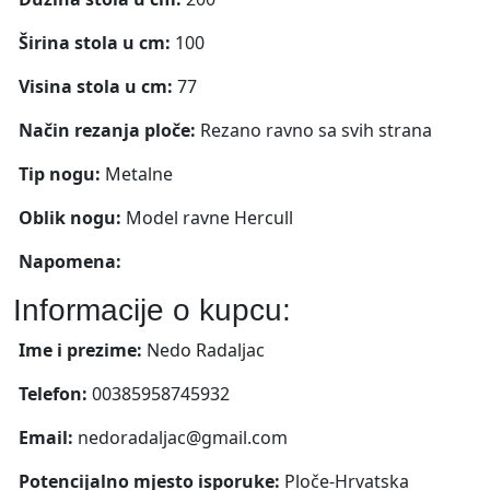
Širina stola u cm:
100
Visina stola u cm:
77
Način rezanja ploče:
Rezano ravno sa svih strana
Tip nogu:
Metalne
Oblik nogu:
Model ravne Hercull
Napomena:
Informacije o kupcu:
Ime i prezime:
Nedo Radaljac
Telefon:
00385958745932
Email:
nedoradaljac@gmail.com
Potencijalno mjesto isporuke:
Ploče-Hrvatska