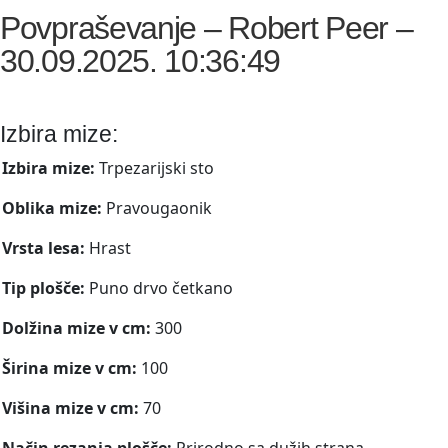
Povpraševanje – Robert Peer –
30.09.2025. 10:36:49
Izbira mize:
Izbira mize:
Trpezarijski sto
Oblika mize:
Pravougaonik
Vrsta lesa:
Hrast
Tip plošče:
Puno drvo četkano
Dolžina mize v cm:
300
Širina mize v cm:
100
Višina mize v cm:
70
Način rezanja plošče:
Prirodno sa dužih strana