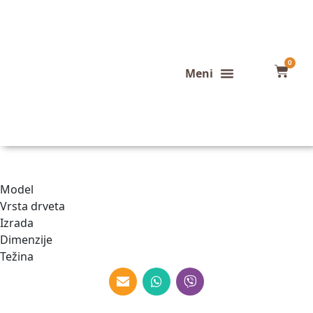
0
Konfigurator stola
Završeni projekti
Model
Vrsta drveta
Izrada
Dimenzije
Težina