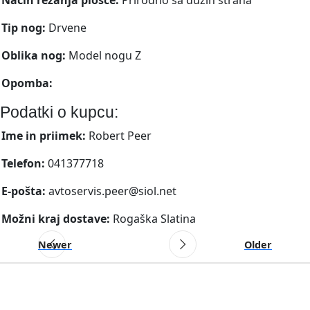
Tip nog:
Drvene
Oblika nog:
Model nogu Z
Opomba:
Podatki o kupcu:
Ime in priimek:
Robert Peer
Telefon:
041377718
E-pošta:
avtoservis.peer@siol.net
Možni kraj dostave:
Rogaška Slatina
Newer
Older