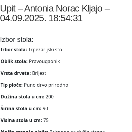
Upit – Antonia Norac Kljajo –
04.09.2025. 18:54:31
Izbor stola:
Izbor stola:
Trpezarijski sto
Oblik stola:
Pravougaonik
Vrsta drveta:
Brijest
Tip ploče:
Puno drvo prirodno
Dužina stola u cm:
200
Širina stola u cm:
90
Visina stola u cm:
75
Način rezanja ploče:
Prirodno sa dužih strana