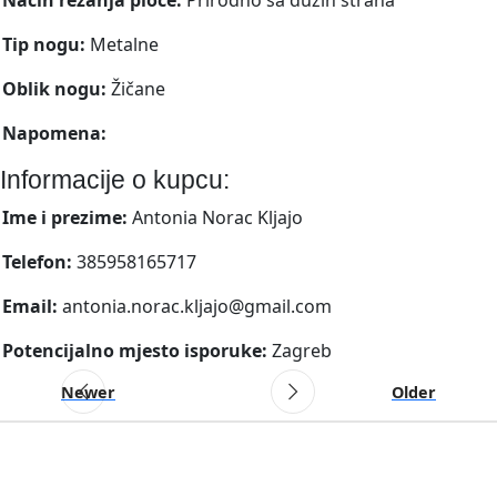
Tip nogu:
Metalne
Oblik nogu:
Žičane
Napomena:
Informacije o kupcu:
Ime i prezime:
Antonia Norac Kljajo
Telefon:
385958165717
Email:
antonia.norac.kljajo@gmail.com
Potencijalno mjesto isporuke:
Zagreb
Newer
Older