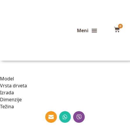
0
Konfigurator stola
Završeni projekti
Model
Vrsta drveta
Izrada
Dimenzije
Težina