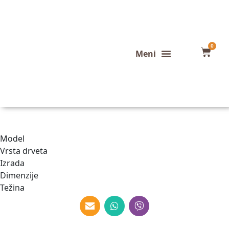
0
Konfigurator stola
Završeni projekti
Model
Vrsta drveta
Izrada
Dimenzije
Težina