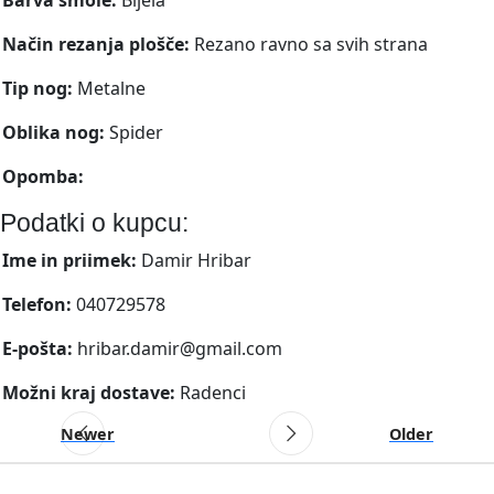
Način rezanja plošče:
Rezano ravno sa svih strana
Tip nog:
Metalne
Oblika nog:
Spider
Opomba:
Podatki o kupcu:
Ime in priimek:
Damir Hribar
Telefon:
040729578
E-pošta:
hribar.damir@gmail.com
Možni kraj dostave:
Radenci
Newer
Older