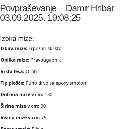
Povpraševanje – Damir Hribar –
03.09.2025. 19:08:25
Izbira mize:
Izbira mize:
Trpezarijski sto
Oblika mize:
Pravougaonik
Vrsta lesa:
Orah
Tip plošče:
Puno drvo sa epoxy smolom
Dolžina mize v cm:
130
Širina mize v cm:
90
Višina mize v cm:
75
Barva smole:
Bijela