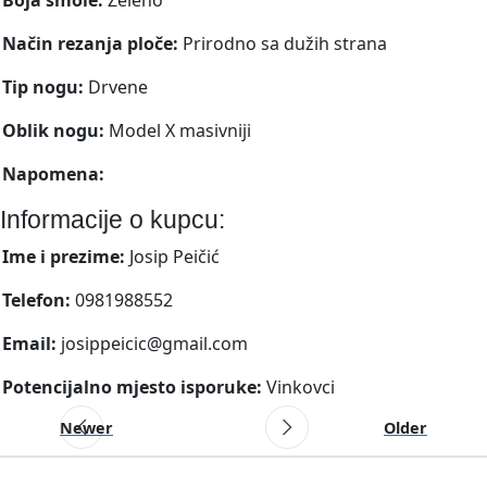
Način rezanja ploče:
Prirodno sa dužih strana
Tip nogu:
Drvene
Oblik nogu:
Model X masivniji
Napomena:
Informacije o kupcu:
Ime i prezime:
Josip Peičić
Telefon:
0981988552
Email:
josippeicic@gmail.com
Potencijalno mjesto isporuke:
Vinkovci
Newer
Older