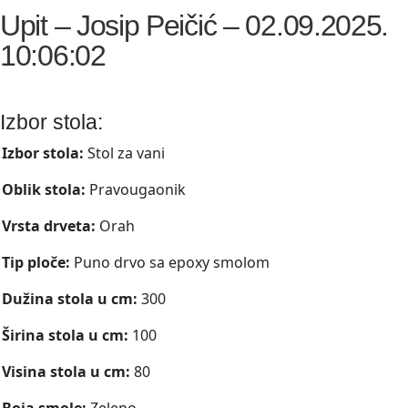
Upit – Josip Peičić – 02.09.2025.
10:06:02
Izbor stola:
Izbor stola:
Stol za vani
Oblik stola:
Pravougaonik
Vrsta drveta:
Orah
Tip ploče:
Puno drvo sa epoxy smolom
Dužina stola u cm:
300
Širina stola u cm:
100
Visina stola u cm:
80
Boja smole:
Zeleno