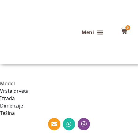
0
Konfigurator stola
Završeni projekti
Model
Vrsta drveta
Izrada
Dimenzije
Težina