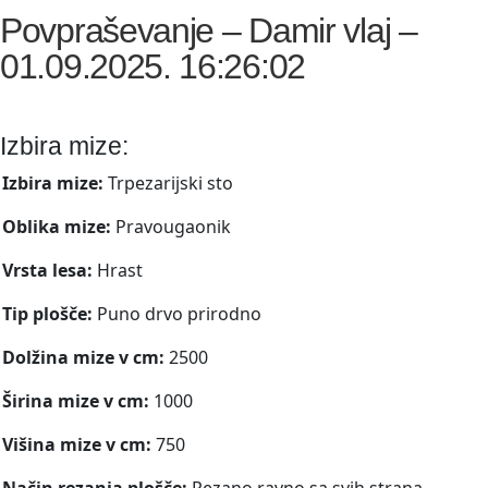
Povpraševanje – Damir vlaj –
01.09.2025. 16:26:02
Izbira mize:
Izbira mize:
Trpezarijski sto
Oblika mize:
Pravougaonik
Vrsta lesa:
Hrast
Tip plošče:
Puno drvo prirodno
Dolžina mize v cm:
2500
Širina mize v cm:
1000
Višina mize v cm:
750
Način rezanja plošče:
Rezano ravno sa svih strana