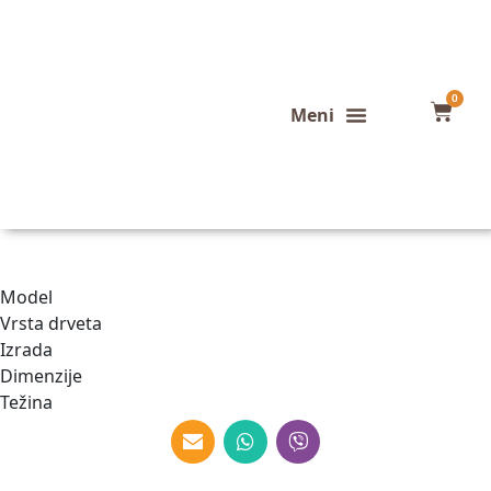
0
Konfigurator stola
Završeni projekti
Model
Vrsta drveta
Izrada
Dimenzije
Težina