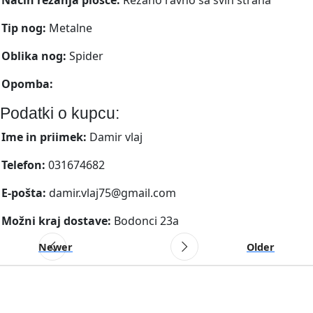
Tip nog:
Metalne
Oblika nog:
Spider
Opomba:
Podatki o kupcu:
Ime in priimek:
Damir vlaj
Telefon:
031674682
E-pošta:
damir.vlaj75@gmail.com
Možni kraj dostave:
Bodonci 23a
Newer
Older