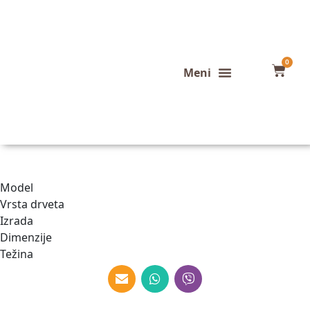
0
Konfigurator stola
Završeni projekti
Model
Vrsta drveta
Izrada
Dimenzije
Težina