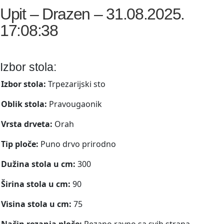
Upit – Drazen – 31.08.2025.
17:08:38
Izbor stola:
Izbor stola:
Trpezarijski sto
Oblik stola:
Pravougaonik
Vrsta drveta:
Orah
Tip ploče:
Puno drvo prirodno
Dužina stola u cm:
300
Širina stola u cm:
90
Visina stola u cm:
75
Način rezanja ploče:
Rezano ravno sa svih strana