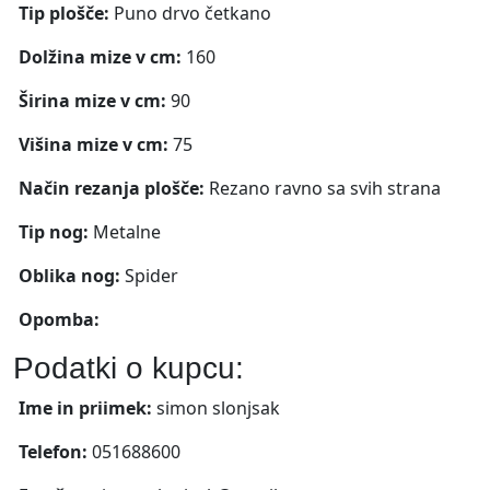
Tip plošče:
Puno drvo četkano
Dolžina mize v cm:
160
Širina mize v cm:
90
Višina mize v cm:
75
Način rezanja plošče:
Rezano ravno sa svih strana
Tip nog:
Metalne
Oblika nog:
Spider
Opomba:
Podatki o kupcu:
Ime in priimek:
simon slonjsak
Telefon:
051688600