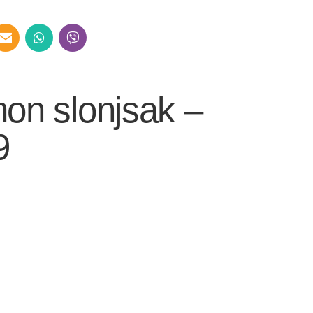
on slonjsak –
9