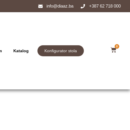
info@diaaz.ba
+387 62 718 000
0
m
Katalog
Konfigurator stola