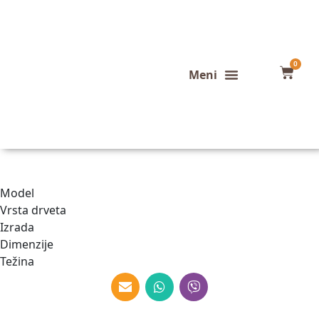
0
Konfigurator stola
Završeni projekti
Model
Vrsta drveta
Izrada
Dimenzije
Težina