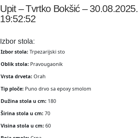
Upit – Tvrtko Bokšić – 30.08.2025.
19:52:52
Izbor stola:
Izbor stola:
Trpezarijski sto
Oblik stola:
Pravougaonik
Vrsta drveta:
Orah
Tip ploče:
Puno drvo sa epoxy smolom
Dužina stola u cm:
180
Širina stola u cm:
70
Visina stola u cm:
60
Boja smole:
Crna