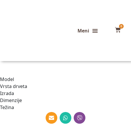
0
Konfigurator stola
Završeni projekti
Model
Vrsta drveta
Izrada
Dimenzije
Težina