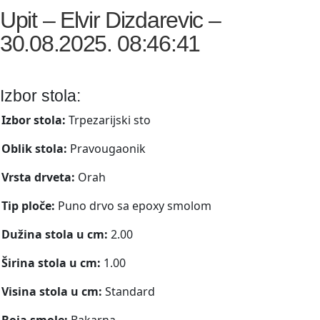
Upit – Elvir Dizdarevic –
30.08.2025. 08:46:41
Izbor stola:
Izbor stola:
Trpezarijski sto
Oblik stola:
Pravougaonik
Vrsta drveta:
Orah
Tip ploče:
Puno drvo sa epoxy smolom
Dužina stola u cm:
2.00
Širina stola u cm:
1.00
Visina stola u cm:
Standard
Boja smole:
Bakarna