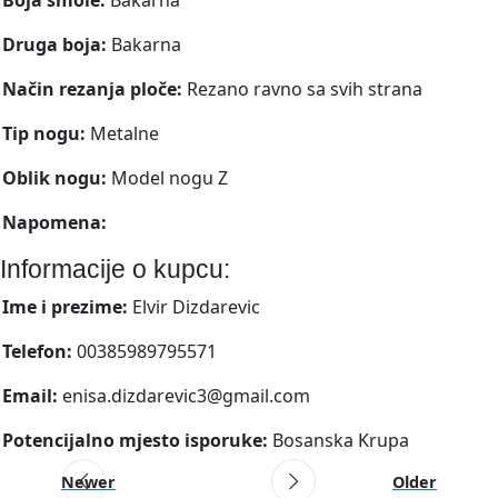
Druga boja:
Bakarna
Način rezanja ploče:
Rezano ravno sa svih strana
Tip nogu:
Metalne
Oblik nogu:
Model nogu Z
Napomena:
Informacije o kupcu:
Ime i prezime:
Elvir Dizdarevic
Telefon:
00385989795571
Email:
enisa.dizdarevic3@gmail.com
Potencijalno mjesto isporuke:
Bosanska Krupa
Newer
Older