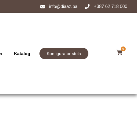
info@diaaz.ba
+387 62 718 000
0
m
Katalog
Konfigurator stola