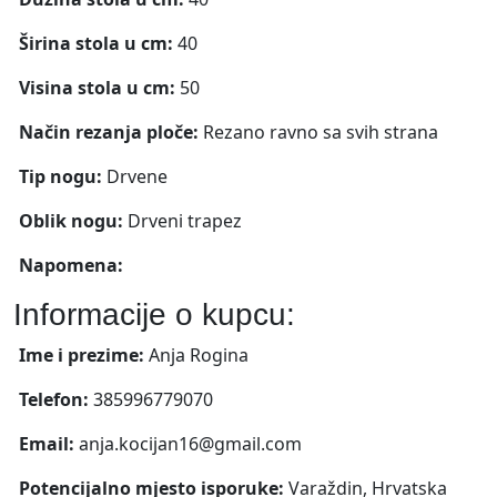
Širina stola u cm:
40
Visina stola u cm:
50
Način rezanja ploče:
Rezano ravno sa svih strana
Tip nogu:
Drvene
Oblik nogu:
Drveni trapez
Napomena:
Informacije o kupcu:
Ime i prezime:
Anja Rogina
Telefon:
385996779070
Email:
anja.kocijan16@gmail.com
Potencijalno mjesto isporuke:
Varaždin, Hrvatska