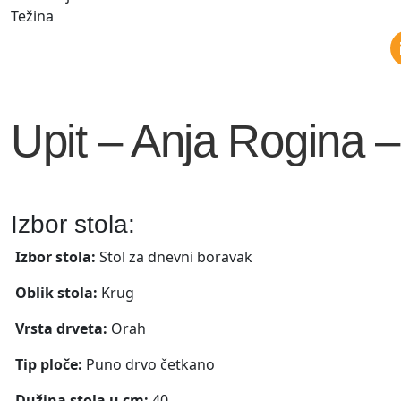
Težina
Upit – Anja Rogina 
Izbor stola:
Izbor stola:
Stol za dnevni boravak
Oblik stola:
Krug
Vrsta drveta:
Orah
Tip ploče:
Puno drvo četkano
Dužina stola u cm:
40