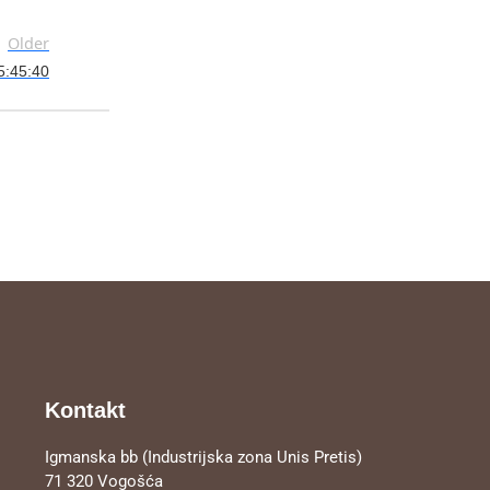
Older
5:45:40
Kontakt
Igmanska bb (Industrijska zona Unis Pretis)
71 320 Vogošća