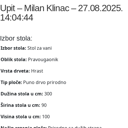
Upit – Milan Klinac – 27.08.2025.
14:04:44
Izbor stola:
Izbor stola:
Stol za vani
Oblik stola:
Pravougaonik
Vrsta drveta:
Hrast
Tip ploče:
Puno drvo prirodno
Dužina stola u cm:
300
Širina stola u cm:
90
Visina stola u cm:
100
Način rezanja ploče:
Prirodno sa dužih strana