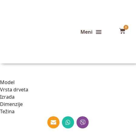
0
Konfigurator stola
Završeni projekti
Model
Vrsta drveta
Izrada
Dimenzije
Težina