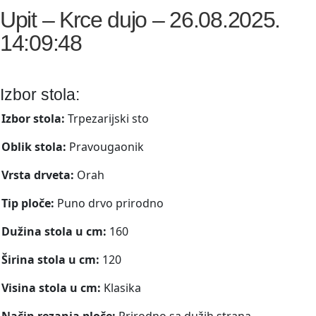
Upit – Krce dujo – 26.08.2025.
14:09:48
Izbor stola:
Izbor stola:
Trpezarijski sto
Oblik stola:
Pravougaonik
Vrsta drveta:
Orah
Tip ploče:
Puno drvo prirodno
Dužina stola u cm:
160
Širina stola u cm:
120
Visina stola u cm:
Klasika
Način rezanja ploče:
Prirodno sa dužih strana