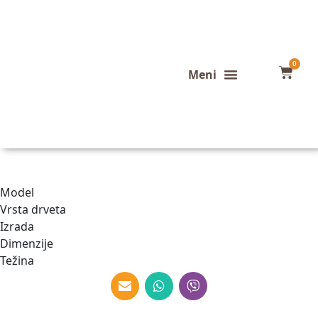
0
Konfigurator stola
Završeni projekti
Model
Vrsta drveta
Izrada
Dimenzije
Težina