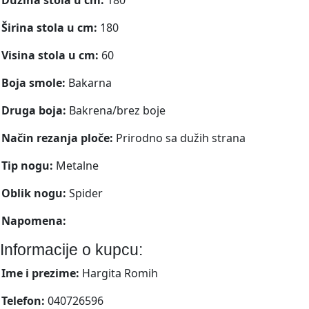
Širina stola u cm:
180
Visina stola u cm:
60
Boja smole:
Bakarna
Druga boja:
Bakrena/brez boje
Način rezanja ploče:
Prirodno sa dužih strana
Tip nogu:
Metalne
Oblik nogu:
Spider
Napomena:
Informacije o kupcu:
Ime i prezime:
Hargita Romih
Telefon:
040726596