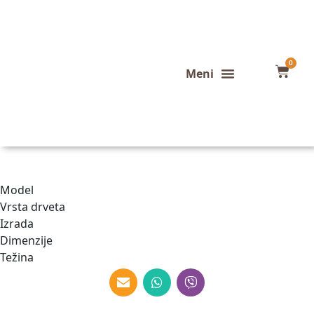
0
Konfigurator stola
Završeni projekti
Model
Vrsta drveta
Izrada
Dimenzije
Težina