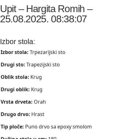
Upit – Hargita Romih –
25.08.2025. 08:38:07
Izbor stola:
Izbor stola:
Trpezarijski sto
Drugi sto:
Trapezijski sto
Oblik stola:
Krug
Drugi oblik:
Krug
Vrsta drveta:
Orah
Drugo drvo:
Hrast
Tip ploče:
Puno drvo sa epoxy smolom
Dužina stola u cm:
180